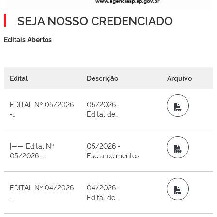
SEJA NOSSO CREDENCIADO
Editais Abertos
Edital
Descrição
Arquivo
EDITAL Nº 05/2026
05/2026 -
PDF
-
Edital de
CREDENCIAMENTO
Abertura
- INTERNAÇÃO
PSIQUIÁTRICA DE
|—— Edital Nº
05/2026 -
PDF
LONGA
05/2026 -
Esclarecimentos
PERMANÊNCIA -
Credenciamento -
ESTADO DE SÃO
Internação
PAULO
Psiquiátrica de
EDITAL Nº 04/2026
04/2026 -
PDF
Longa Permanência
-
Edital de
- Estado de São
CREDENCIAMENTO
Abertura
Paulo
- HOSPITAL GERAL