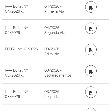
- ESTADO DE SÃO
|—— Edital Nº
04/2026 -
PDF
PAULO
04/2026 -
Primeira Ata
Credenciamento -
Hospital Geral -
Estado de São
|—— Edital Nº
04/2026 -
PDF
Paulo
04/2026 -
Segunda Ata
Credenciamento -
Hospital Geral -
Estado de São
EDITAL Nº 03/2026
03/2026 -
PDF
Paulo
-
Edital de
CREDENCIAMENTO
Abertura
- SADT (IMAGEM) -
ESTADO DE SÃO
|—— Edital Nº
03/2026 -
PDF
PAULO
03/2026 -
Esclarecimentos
Credenciamento -
SADT (IMAGEM) -
Estado de São
|—— Edital Nº
03/2026 -
PDF
Paulo
03/2026 -
Resposta
Credenciamento -
Impugnação
SADT (IMAGEM) -